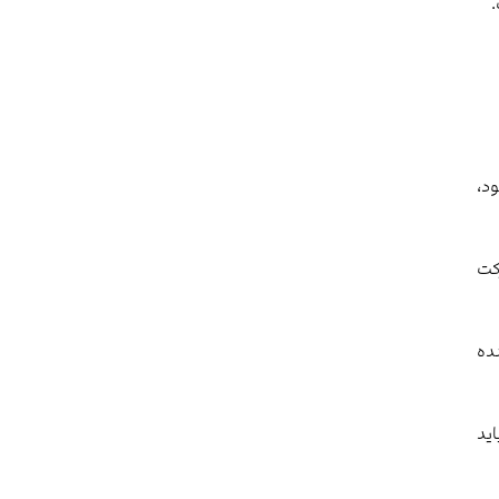
ی‌شود،
کت
نده
باید