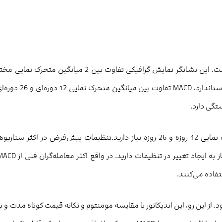
MACD مخفف عبارت Moving Average Convergence Divergence است. این نشانگر نمایش گرافیکی تفاوت بین 2 میانگین متحرک
است که در برابر یک خط مرکزی رسم می‌شود. با اعمال تنظیمات استاندارد، MACD تفاوت بین میان
تگی دارد.
اگر در نمودار روزانه معامله می‌کنید، پس به میانگین‌های متحرک نمایی 12 روزه و 26 روزه نیاز دارید.تنظیمات پیش‌فرض در اکثر سن
سط نشانگر MACD اندازه‌گیری می‌شود. از این رو، این اندیکاتور با مقایسه مومنتوم و تکانه قیمت کوتاه مدت و 