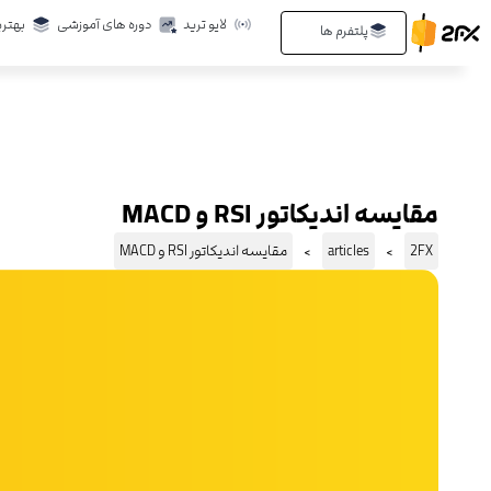
رش
لایو ترید
دوره های آموزشی
بهتری
Open پلتفرم ها
پلتفرم ها
ه
حتوا
مقایسه اندیکاتور RSI و MACD
2FX
articles
مقایسه اندیکاتور RSI و MACD