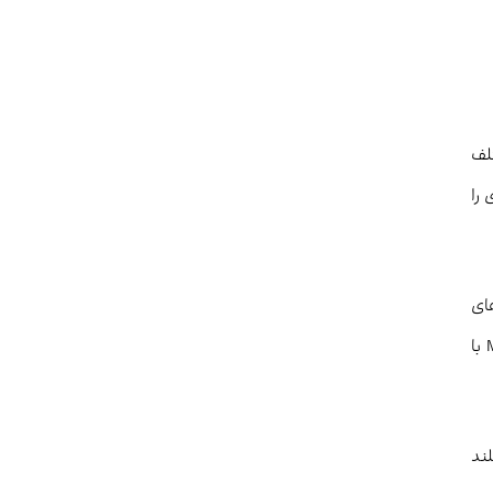
 نمایی مختلف
گین متحرک نمایی 12 دوره‌ای و 26 دوره‌ای را
اریوهای
معاملاتی به خوبی کار می‌کنند و تنها در سناریوهای بسیار نادر نیاز به ایجاد تغییر در تنظیمات دارید. در واقع اکثر معامله‌گران فنی از MACD با
بلند