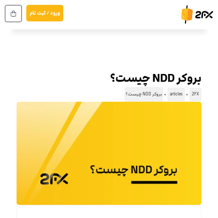
رش
ورود / ثبت نام
ه
حتوا
بروکر NDD چیست؟
2FX
articles
بروکر NDD چیست؟