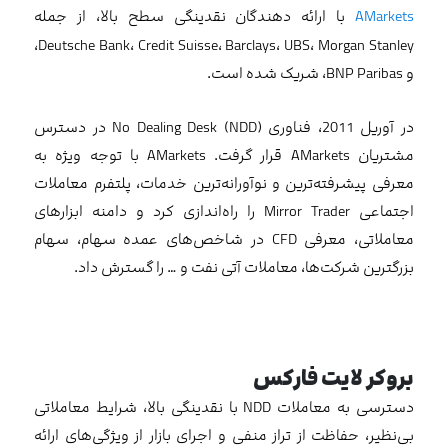
AMarkets
با ارائه دهندگان نقدینگی سطح بالا، از جمله
Deutsche Bank، Credit Suisse، Barclays، UBS، Morgan Stanley،
و BNP Paribas، شریک شده است.
در آوریل 2011، فناوری No Dealing Desk (NDD) در دسترس
مشتریان AMarkets قرار گرفت. AMarkets با توجه ویژه به
معرفی پیشرفته‌ترین و نوآورانه‌ترین خدمات، پلتفرم معاملات
اجتماعی Mirror Trader را راه‌اندازی کرد و دامنه ابزارهای
معاملاتی، معرفی CFD در شاخص‌های عمده سهام، سهام
بزرگترین شرکت‌ها، معاملات آتی نفت و … را گسترش داد.
بروکر لایت فارکس
دسترسی به معاملات NDD با نقدینگی بالا، شرایط معاملاتی
بی‌نظیر، حفاظت از تراز منفی و اجرای بازار از ویژگی‌های ارائه