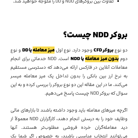
تفاوت بین بروکرهای NDD و DD را متوجه خواهید شد.
بروکر
NDD
چیست؟
دو نوع
بروکر
CFD
وجود دارد. نوع اول
میز معامله
یا
DD
و نوع
دوم
بدون میز معامله
یا
NDD
است. NDD خدماتی برای انجام
معاملات آنلاین در فارکس ارائه می‌دهد که دسترسی مستقیم
به نرخ ارز بین بانکی را بدون تداخل یک میز معامله میسر
می‌کند. ما در این مقاله این دو نوع بروکر را بررسی کرده و به این
سوال که بروکر NDD چیست پاسخ می‌دهیم.
اگرچه میزهای معامله باید وجود داشته باشند تا بازارهای مالی
وظایف خود را به درستی انجام دهند، کارگزاران NDD معمولاً از
دید معامله‌گران خرده فروشی مطلوب‌تر هستند. آنها
می‌توانند انتخاب مناسبی باشند، به خصوص اگر شما یک