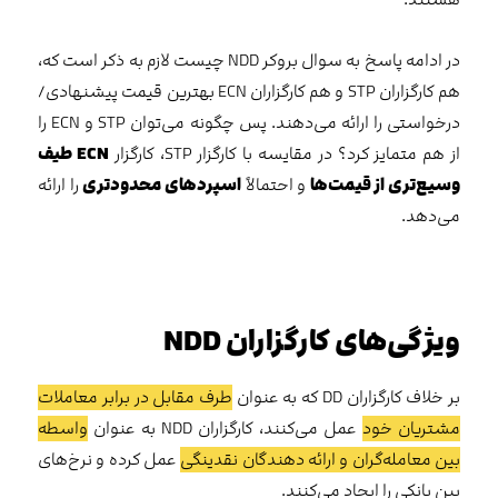
در ادامه پاسخ به سوال بروکر NDD چیست لازم به ذکر است که،
هم کارگزاران STP و هم کارگزاران ECN بهترین قیمت پیشنهادی/
درخواستی را ارائه می‌دهند. پس چگونه می‌توان STP و ECN را
از هم متمایز کرد؟ در مقایسه با کارگزار STP، کارگزار
ECN
طیف
وسیع‌تری از قیمت‌ها
و احتمالاً
اسپردهای محدودتری
را ارائه
می‌دهد.
ویژگی‌های کارگزاران
NDD
بر خلاف کارگزاران DD که به عنوان
طرف مقابل در برابر معاملات
مشتریان خود
عمل می‌کنند، کارگزاران NDD به عنوان
واسطه
بین معامله‌گران و ارائه دهندگان نقدینگی
عمل کرده و نرخ‌های
بین بانکی را ایجاد می‌کنند.