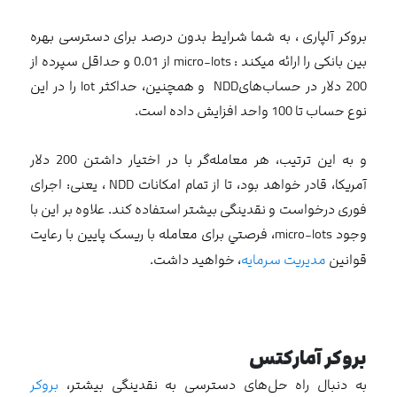
بروکر آلپاری ، به شما شرايط بدون درصد برای دسترسی بهره
بين بانکی را ارائه ميکند : micro-lots از 0.01 و حداقل سپرده از
200 دلار در حساب‌هایNDD و همچنين، حداکثر lot را در اين
نوع حساب تا 100 واحد افزايش داده است.
و به اين ترتيب، هر معامله‌گر با در اختيار داشتن 200 دلار
آمريکا، قادر خواهد بود، تا از تمام امکانات NDD ، يعنی: اجرای
فوری درخواست و نقدينگی بيشتر استفاده کند. علاوه بر اين با
وجود micro-lots، فرصتي برای معامله با ريسک پايين با رعايت
قوانين
مديريت سرمايه
، خواهيد داشت.
بروکر آمارکتس
به دنبال راه حل‌های دسترسی به نقدینگی بیشتر،
بروکر