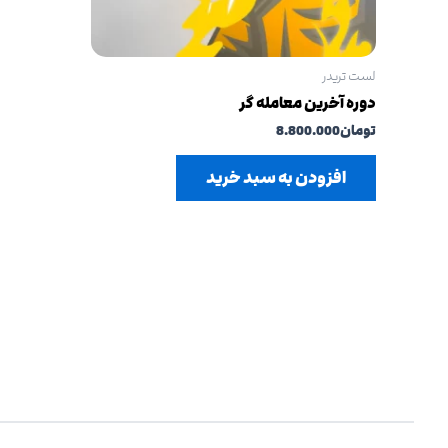
لست تریدر
دوره آخرین معامله گر
تومان
8.800.000
افزودن به سبد خرید