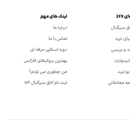
 2FX
لینک های مهم
تاق سیگنال
درباره ما
یای ترید
تماس با ما
قد و بررسی
دوره اسکلپر حرفه ای
ابینچارت
بهترین بروکرهای فارکس
بو ترید
من چطوری می تونم؟
مه معاملاتی
ثبت نام اتاق سیگنال ViP