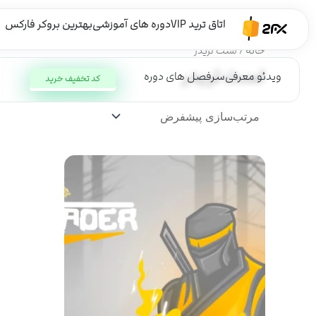
رش
ه
اتاق ترید VIP
دوره های آموزشی
بهترین بروکر فارکس
حتوا
خانه
/ لست تریدر
لست تریدر
ویدئو معرفی
سرفصل های دوره
کد تخفیف خرید