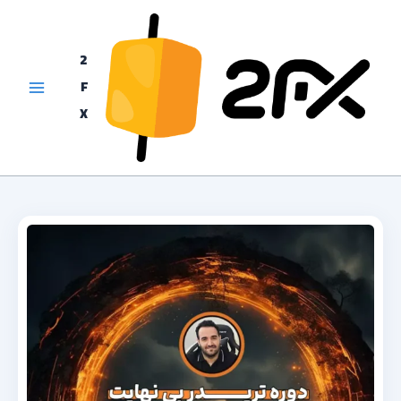
رش
ه
2
حتوا
F
X