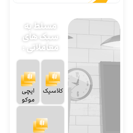
مسلط به
سبک های
معاملاتی :
کلاسیک
ایچی
موکو