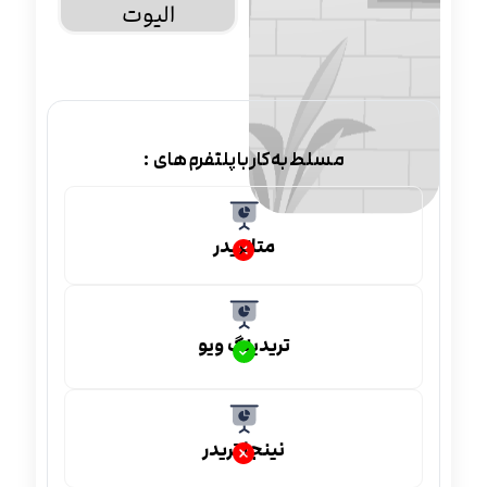
الیوت
مسلط به کار با پلتفرم های :
متاتریدر
تریدینگ ویو
نینجا تریدر