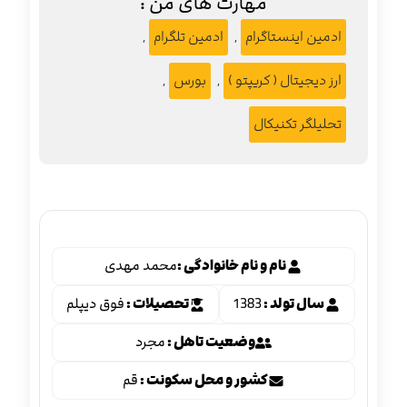
مهارت های من :
ادمین اینستاگرام
,
ادمین تلگرام
,
ارز دیجیتال ( کریپتو )
,
بورس
,
تحلیلگر تکنیکال
نام و نام خانوادگی :
محمد مهدی
سال تولد :
1383
تحصیلات :
فوق دیپلم
وضعیت تاهل :
مجرد
کشور و محل سکونت :
قم