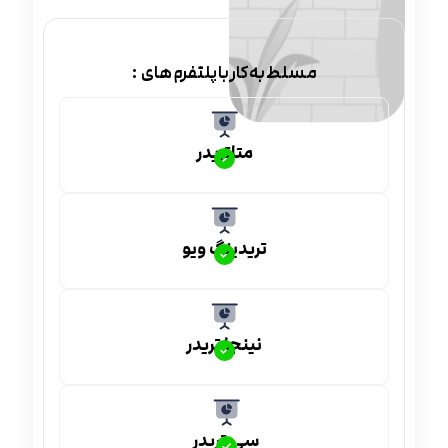
مسلط به کار با پلتفرم های :
متاتریدر
تریدینگ ویو
نینجا تریدر
سی تریدر