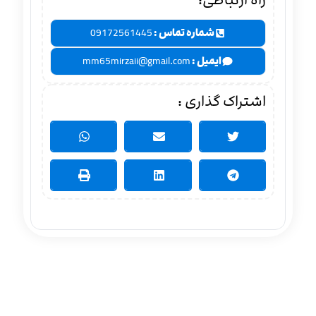
راه ارتباطی:
شماره تماس :
09172561445
ایمیل :
mm65mirzaii@gmail.com
اشتراک گذاری :