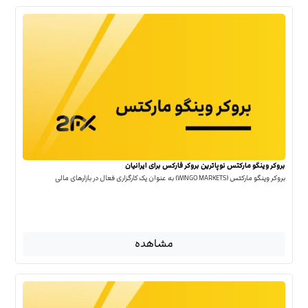
بروکر وینگو مارکتس نوپاترین بروکر فارکس برای ایرانیان
بروکر وینگو مارکتس (WINGO MARKETS) به عنوان یک کارگزاری فعال در بازارهای مالی
مشاهده