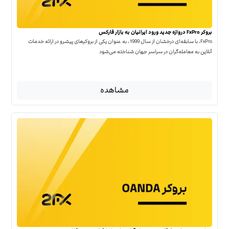
بروکر FxPro دروازه جدید ورود ایرانیان به بازار فارکس
FxPro، با سابقه‌ای درخشان از سال 1999، به عنوان یکی از بروکرهای پیشرو در ارائه خدمات
آنلاین به معامله‌گران در سراسر جهان شناخته می‌شود
مشاهده