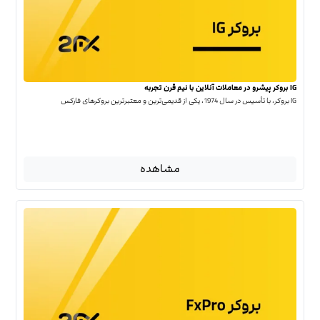
IG بروکر پیشرو در معاملات آنلاین با نیم قرن تجربه
IG بروکر، با تأسیس در سال 1974، یکی از قدیمی‌ترین و معتبرترین بروکرهای فارکس
مشاهده