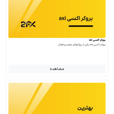
بروکر اکسی axi
بروکر اکسی axi، یکی از بروکرهای معتبر و فعال
مشاهده