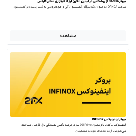
بروکر OANDA از پیشگامی در تبدیل آنلاین ارز تا کارگزاری معتبر فارکس
شرکت OANDA به عنوان یک بازرگان کمیسیون آتی و خرده‌فروشی به ثبت رسیده در کمیسیون
مشاهده
بروکر اینفینوکس INFINOX
اینفینوکس، که با نام تجاری IXO Prime نیز در عرصه تأمین نقدینگی بازار فارکس شناخته
می‌شود، با ارائه خدمات خود به مشتریان