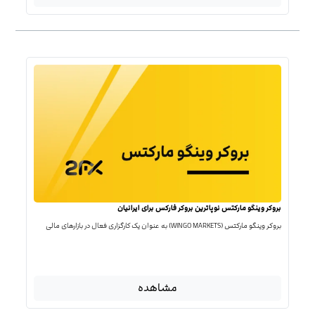
بروکر وینگو مارکتس نوپاترین بروکر فارکس برای ایرانیان
بروکر وینگو مارکتس (WINGO MARKETS) به عنوان یک کارگزاری فعال در بازارهای مالی
مشاهده