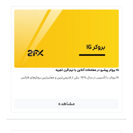
IG بروکر پیشرو در معاملات آنلاین با نیم قرن تجربه
IG بروکر، با تأسیس در سال 1974، یکی از قدیمی‌ترین و معتبرترین بروکرهای فارکس
مشاهده