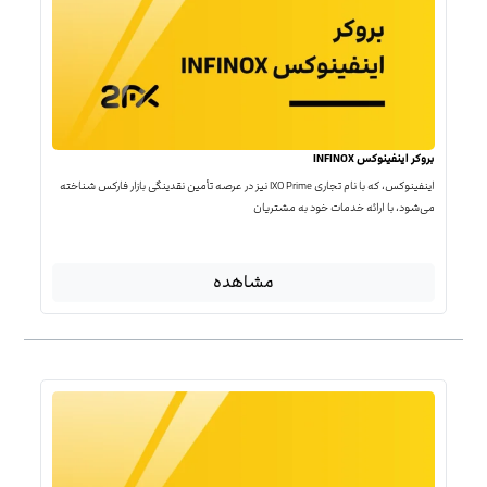
بروکر اینفینوکس INFINOX
اینفینوکس، که با نام تجاری IXO Prime نیز در عرصه تأمین نقدینگی بازار فارکس شناخته
می‌شود، با ارائه خدمات خود به مشتریان
مشاهده