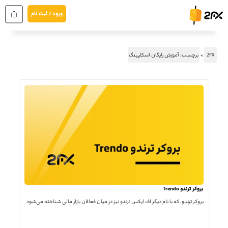
رش
ورود / ثبت نام
ه
حتوا
2FX
برچسب: آموزش رایگان اسکلپینگ
بروکر ترندو Trendo
بروکر ترندو، که با نام دیگر اف ایکس ترندو نیز در میان فعالان بازار مالی شناخته می‌شود