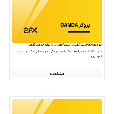
بروکر OANDA از پیشگامی در تبدیل آنلاین ارز تا کارگزاری معتبر فارکس
شرکت OANDA به عنوان یک بازرگان کمیسیون آتی و خرده‌فروشی به ثبت رسیده در
کمیسیون
مشاهده