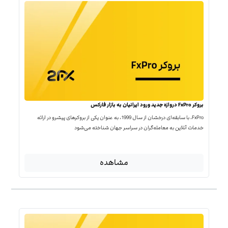
بروکر FxPro دروازه جدید ورود ایرانیان به بازار فارکس
FxPro، با سابقه‌ای درخشان از سال 1999، به عنوان یکی از بروکرهای پیشرو در ارائه
خدمات آنلاین به معامله‌گران در سراسر جهان شناخته می‌شود
مشاهده