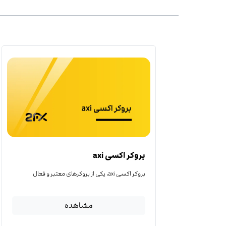
بروکر اکسی axi
بروکر اکسی axi، یکی از بروکرهای معتبر و فعال
مشاهده