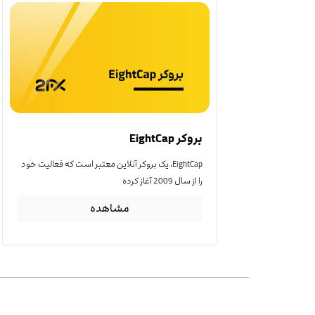
بروکر EightCap
EightCap، یک بروکر آنلاین معتبر است که فعالیت خود
را از سال 2009 آغاز کرده
مشاهده