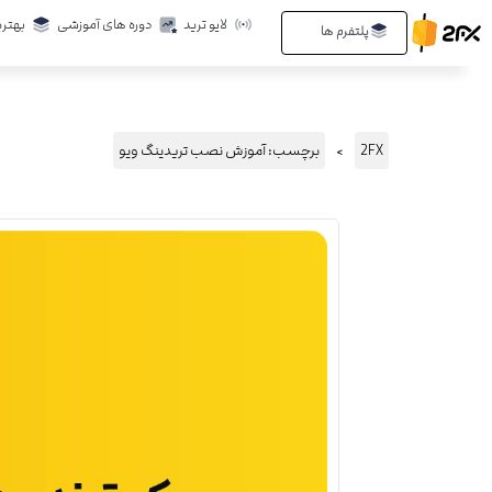
رش
لایو ترید
دوره های آموزشی
بهتری
Open پلتفرم ها
پلتفرم ها
ه
حتوا
2FX
برچسب: آموزش نصب تریدینگ ویو