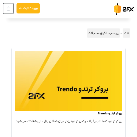
رش
ورود / ثبت نام
ه
حتوا
2FX
برچسب: الگوی سنجاقک
بروکر ترندو Trendo
بروکر ترندو، که با نام دیگر اف ایکس ترندو نیز در میان فعالان بازار مالی شناخته می‌شود