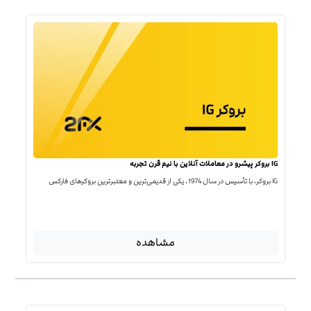
IG بروکر پیشرو در معاملات آنلاین با نیم قرن تجربه
IG بروکر، با تأسیس در سال 1974، یکی از قدیمی‌ترین و معتبرترین بروکرهای فارکس
مشاهده