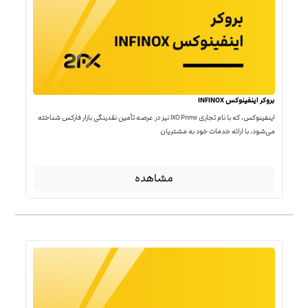
بروکر اینفینوکس INFINOX
اینفینوکس، که با نام تجاری IXO Prime نیز در عرصه تأمین نقدینگی بازار فارکس شناخته
می‌شود، با ارائه خدمات خود به مشتریان
مشاهده