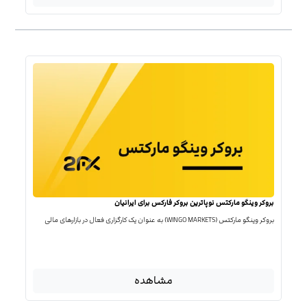
بروکر وینگو مارکتس نوپاترین بروکر فارکس برای ایرانیان
بروکر وینگو مارکتس (WINGO MARKETS) به عنوان یک کارگزاری فعال در بازارهای مالی
مشاهده