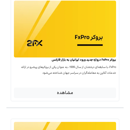
بروکر FxPro دروازه جدید ورود ایرانیان به بازار فارکس
FxPro، با سابقه‌ای درخشان از سال 1999، به عنوان یکی از بروکرهای پیشرو در ارائه
خدمات آنلاین به معامله‌گران در سراسر جهان شناخته می‌شود
مشاهده