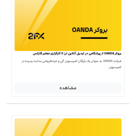
بروکر OANDA از پیشگامی در تبدیل آنلاین ارز تا کارگزاری معتبر فارکس
شرکت OANDA به عنوان یک بازرگان کمیسیون آتی و خرده‌فروشی به ثبت رسیده در
کمیسیون
مشاهده