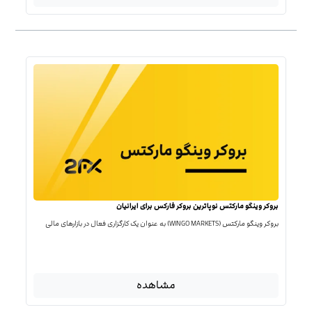
بروکر وینگو مارکتس نوپاترین بروکر فارکس برای ایرانیان
بروکر وینگو مارکتس (WINGO MARKETS) به عنوان یک کارگزاری فعال در بازارهای مالی
مشاهده