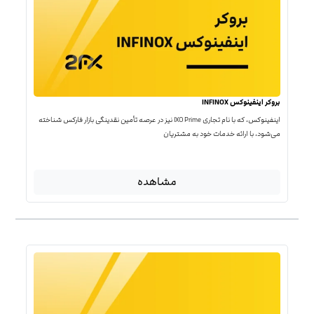
بروکر اینفینوکس INFINOX
اینفینوکس، که با نام تجاری IXO Prime نیز در عرصه تأمین نقدینگی بازار فارکس شناخته
می‌شود، با ارائه خدمات خود به مشتریان
مشاهده