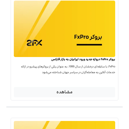
بروکر FxPro دروازه جدید ورود ایرانیان به بازار فارکس
FxPro، با سابقه‌ای درخشان از سال 1999، به عنوان یکی از بروکرهای پیشرو در ارائه
خدمات آنلاین به معامله‌گران در سراسر جهان شناخته می‌شود
مشاهده