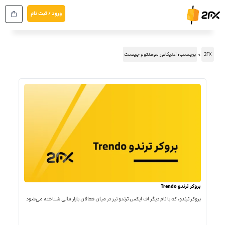
رش
ورود / ثبت نام
ه
حتوا
2FX
برچسب: اندیکاتور مومنتوم چیست
بروکر ترندو Trendo
بروکر ترندو، که با نام دیگر اف ایکس ترندو نیز در میان فعالان بازار مالی شناخته می‌شود