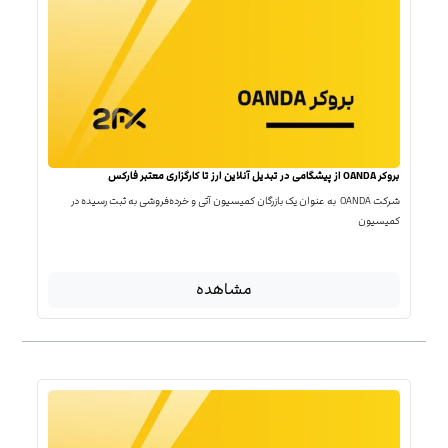
بروکر OANDA از پیشگامی در تبدیل آنلاین ارز تا کارگزاری معتبر فارکس
شرکت OANDA به عنوان یک بازرگان کمیسیون آتی و خرده‌فروشی به ثبت رسیده در
کمیسیون
مشاهده