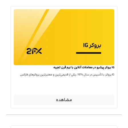
IG بروکر پیشرو در معاملات آنلاین با نیم قرن تجربه
IG بروکر، با تأسیس در سال 1974، یکی از قدیمی‌ترین و معتبرترین بروکرهای فارکس
مشاهده