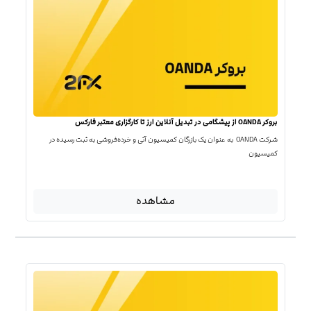
بروکر OANDA از پیشگامی در تبدیل آنلاین ارز تا کارگزاری معتبر فارکس
شرکت OANDA به عنوان یک بازرگان کمیسیون آتی و خرده‌فروشی به ثبت رسیده در
کمیسیون
مشاهده