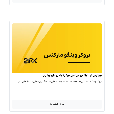
بروکر وینگو مارکتس نوپاترین بروکر فارکس برای ایرانیان
بروکر وینگو مارکتس (WINGO MARKETS) به عنوان یک کارگزاری فعال در بازارهای مالی
مشاهده