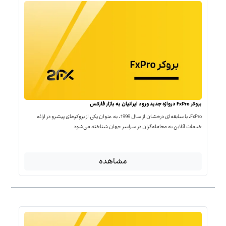
بروکر FxPro دروازه جدید ورود ایرانیان به بازار فارکس
FxPro، با سابقه‌ای درخشان از سال 1999، به عنوان یکی از بروکرهای پیشرو در ارائه
خدمات آنلاین به معامله‌گران در سراسر جهان شناخته می‌شود
مشاهده