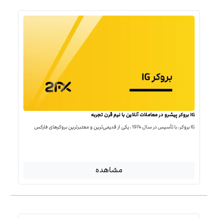
IG بروکر پیشرو در معاملات آنلاین با نیم قرن تجربه
IG بروکر، با تأسیس در سال 1974، یکی از قدیمی‌ترین و معتبرترین بروکرهای فارکس
مشاهده