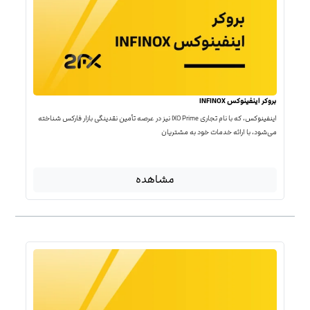
بروکر اینفینوکس INFINOX
اینفینوکس، که با نام تجاری IXO Prime نیز در عرصه تأمین نقدینگی بازار فارکس شناخته
می‌شود، با ارائه خدمات خود به مشتریان
مشاهده