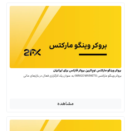
بروکر وینگو مارکتس نوپاترین بروکر فارکس برای ایرانیان
بروکر وینگو مارکتس (WINGO MARKETS) به عنوان یک کارگزاری فعال در بازارهای مالی
مشاهده