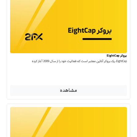
بروکر EightCap
EightCap، یک بروکر آنلاین معتبر است که فعالیت خود را از سال 2009 آغاز کرده
مشاهده