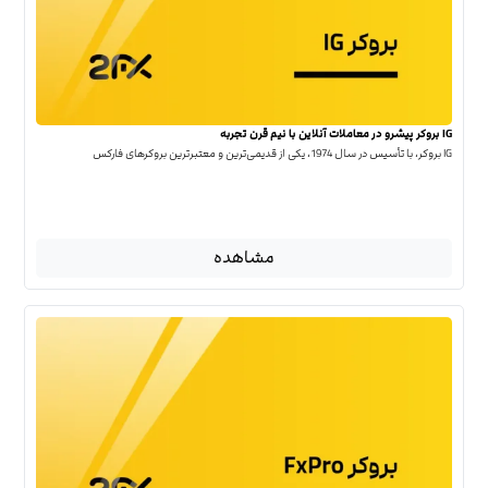
IG بروکر پیشرو در معاملات آنلاین با نیم قرن تجربه
IG بروکر، با تأسیس در سال 1974، یکی از قدیمی‌ترین و معتبرترین بروکرهای فارکس
مشاهده