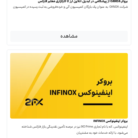
بروکر OANDA از پیشگامی در تبدیل آنلاین ارز تا کارگزاری معتبر فارکس
شرکت OANDA به عنوان یک بازرگان کمیسیون آتی و خرده‌فروشی به ثبت رسیده در کمیسیون
مشاهده
بروکر اینفینوکس INFINOX
اینفینوکس، که با نام تجاری IXO Prime نیز در عرصه تأمین نقدینگی بازار فارکس شناخته
می‌شود، با ارائه خدمات خود به مشتریان