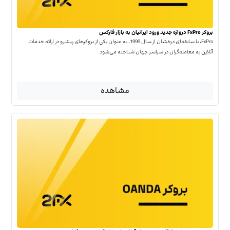
بروکر FxPro دروازه جدید ورود ایرانیان به بازار فارکس
FxPro، با سابقه‌ای درخشان از سال 1999، به عنوان یکی از بروکرهای پیشرو در ارائه خدمات
آنلاین به معامله‌گران در سراسر جهان شناخته می‌شود
مشاهده