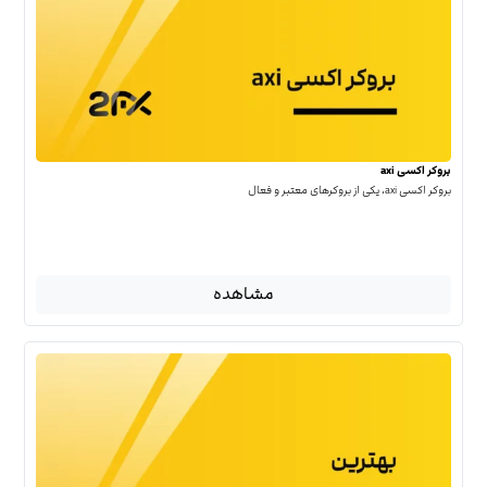
بروکر اکسی axi
بروکر اکسی axi، یکی از بروکرهای معتبر و فعال
مشاهده