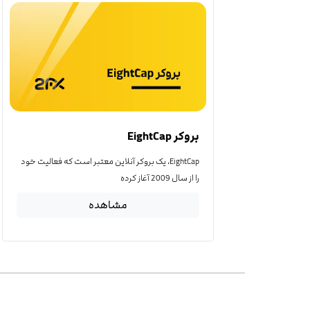
بروکر EightCap
EightCap، یک بروکر آنلاین معتبر است که فعالیت خود
را از سال 2009 آغاز کرده
مشاهده