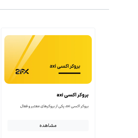
بروکر اکسی axi
بروکر اکسی axi، یکی از بروکرهای معتبر و فعال
مشاهده