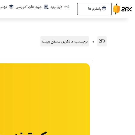
رش
لایو ترید
دوره های آموزشی
بهتری
Open پلتفرم ها
پلتفرم ها
ه
حتوا
2FX
برچسب: بالاترین سطح ریبت