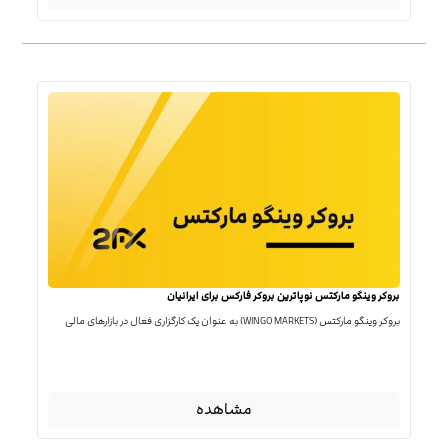
بروکر وینگو مارکتس نوپاترین بروکر فارکس برای ایرانیان
بروکر وینگو مارکتس (WINGO MARKETS) به عنوان یک کارگزاری فعال در بازارهای مالی
مشاهده