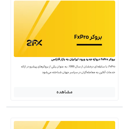
بروکر FxPro دروازه جدید ورود ایرانیان به بازار فارکس
FxPro، با سابقه‌ای درخشان از سال 1999، به عنوان یکی از بروکرهای پیشرو در ارائه
خدمات آنلاین به معامله‌گران در سراسر جهان شناخته می‌شود
مشاهده