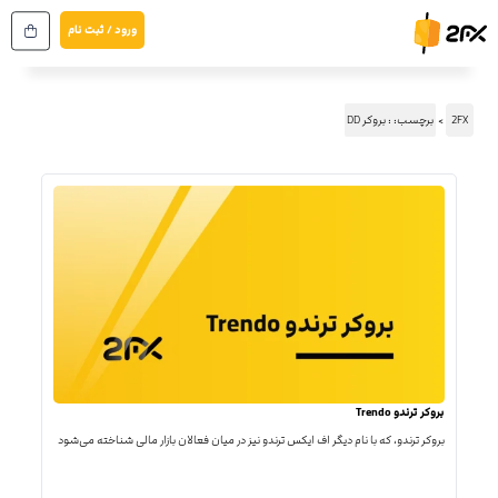
رش
ورود / ثبت نام
ه
حتوا
2FX
برچسب: : بروکر DD
بروکر ترندو Trendo
بروکر ترندو، که با نام دیگر اف ایکس ترندو نیز در میان فعالان بازار مالی شناخته می‌شود