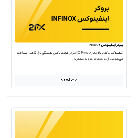
بروکر اینفینوکس INFINOX
اینفینوکس، که با نام تجاری IXO Prime نیز در عرصه تأمین نقدینگی بازار فارکس شناخته
می‌شود، با ارائه خدمات خود به مشتریان
مشاهده