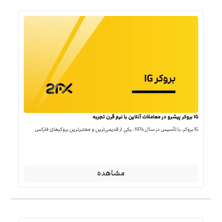
IG بروکر پیشرو در معاملات آنلاین با نیم قرن تجربه
IG بروکر، با تأسیس در سال 1974، یکی از قدیمی‌ترین و معتبرترین بروکرهای فارکس
مشاهده