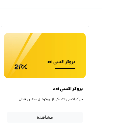
بروکر اکسی axi
بروکر اکسی axi، یکی از بروکرهای معتبر و فعال
مشاهده