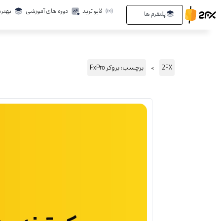
رش
لایو ترید
دوره های آموزشی
بهتری
Open پلتفرم ها
پلتفرم ها
ه
حتوا
2FX
برچسب: بروکر FxPro