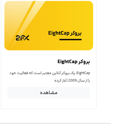
بروکر EightCap
EightCap، یک بروکر آنلاین معتبر است که فعالیت خود
را از سال 2009 آغاز کرده
مشاهده