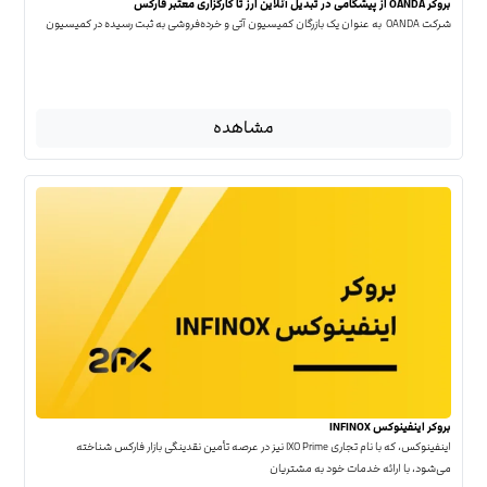
بروکر OANDA از پیشگامی در تبدیل آنلاین ارز تا کارگزاری معتبر فارکس
شرکت OANDA به عنوان یک بازرگان کمیسیون آتی و خرده‌فروشی به ثبت رسیده در کمیسیون
مشاهده
بروکر اینفینوکس INFINOX
اینفینوکس، که با نام تجاری IXO Prime نیز در عرصه تأمین نقدینگی بازار فارکس شناخته
می‌شود، با ارائه خدمات خود به مشتریان