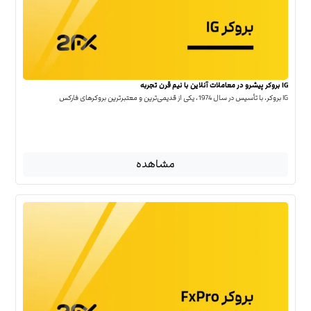
IG بروکر پیشرو در معاملات آنلاین با نیم قرن تجربه
IG بروکر، با تأسیس در سال 1974، یکی از قدیمی‌ترین و معتبرترین بروکرهای فارکس
مشاهده