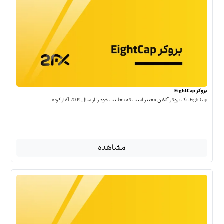
بروکر EightCap
EightCap، یک بروکر آنلاین معتبر است که فعالیت خود را از سال 2009 آغاز کرده
مشاهده