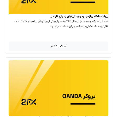
بروکر FxPro دروازه جدید ورود ایرانیان به بازار فارکس
FxPro، با سابقه‌ای درخشان از سال 1999، به عنوان یکی از بروکرهای پیشرو در ارائه خدمات
آنلاین به معامله‌گران در سراسر جهان شناخته می‌شود
مشاهده