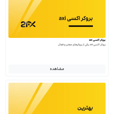
بروکر اکسی axi
بروکر اکسی axi، یکی از بروکرهای معتبر و فعال
مشاهده