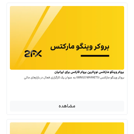
بروکر وینگو مارکتس نوپاترین بروکر فارکس برای ایرانیان
بروکر وینگو مارکتس (WINGO MARKETS) به عنوان یک کارگزاری فعال در بازارهای مالی
مشاهده