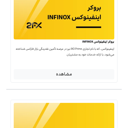
بروکر اینفینوکس INFINOX
اینفینوکس، که با نام تجاری IXO Prime نیز در عرصه تأمین نقدینگی بازار فارکس شناخته
می‌شود، با ارائه خدمات خود به مشتریان
مشاهده