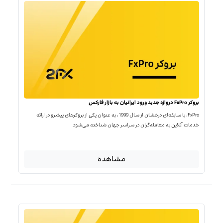
بروکر FxPro دروازه جدید ورود ایرانیان به بازار فارکس
FxPro، با سابقه‌ای درخشان از سال 1999، به عنوان یکی از بروکرهای پیشرو در ارائه
خدمات آنلاین به معامله‌گران در سراسر جهان شناخته می‌شود
مشاهده