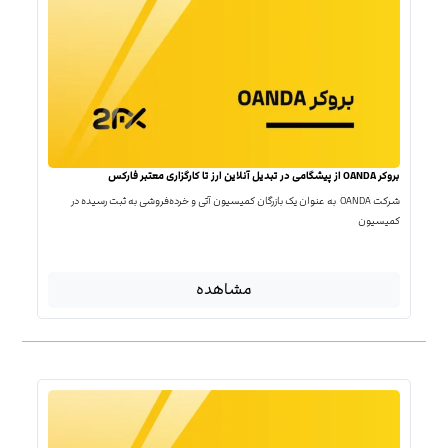
بروکر OANDA از پیشگامی در تبدیل آنلاین ارز تا کارگزاری معتبر فارکس
شرکت OANDA به عنوان یک بازرگان کمیسیون آتی و خرده‌فروشی به ثبت رسیده در
کمیسیون
مشاهده