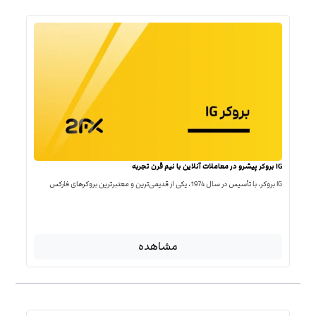
IG بروکر پیشرو در معاملات آنلاین با نیم قرن تجربه
IG بروکر، با تأسیس در سال 1974، یکی از قدیمی‌ترین و معتبرترین بروکرهای فارکس
مشاهده