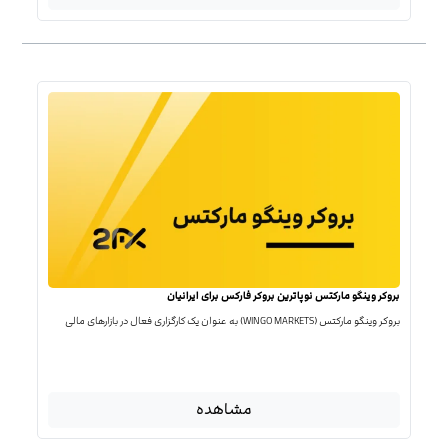
بروکر وینگو مارکتس نوپاترین بروکر فارکس برای ایرانیان
بروکر وینگو مارکتس (WINGO MARKETS) به عنوان یک کارگزاری فعال در بازارهای مالی
مشاهده