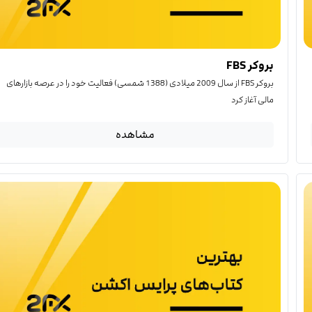
بروکر FBS
بروکر FBS از سال 2009 میلادی (1388 شمسی) فعالیت خود را در عرصه بازارهای
مالی آغاز کرد
مشاهده