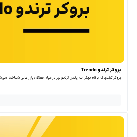
بروکر ترندو Trendo
بروکر ترندو، که با نام دیگر اف ایکس ترندو نیز در میان فعالان بازار مالی شناخته می‌