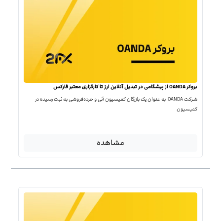
بروکر OANDA از پیشگامی در تبدیل آنلاین ارز تا کارگزاری معتبر فارکس
شرکت OANDA به عنوان یک بازرگان کمیسیون آتی و خرده‌فروشی به ثبت رسیده در
کمیسیون
مشاهده