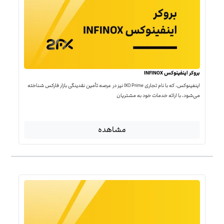
بروکر اینفینوکس INFINOX
اینفینوکس، که با نام تجاری IXO Prime نیز در عرصه تأمین نقدینگی بازار فارکس شناخته
می‌شود، با ارائه خدمات خود به مشتریان
مشاهده