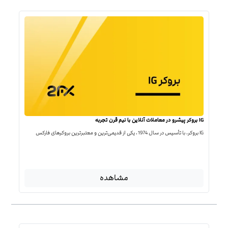
IG بروکر پیشرو در معاملات آنلاین با نیم قرن تجربه
IG بروکر، با تأسیس در سال 1974، یکی از قدیمی‌ترین و معتبرترین بروکرهای فارکس
مشاهده