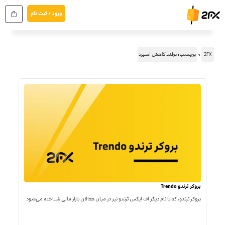
رش
ورود / ثبت نام
ه
حتوا
2FX
برچسب: ترفند کاهش اسپرد
بروکر ترندو Trendo
بروکر ترندو، که با نام دیگر اف ایکس ترندو نیز در میان فعالان بازار مالی شناخته می‌شود