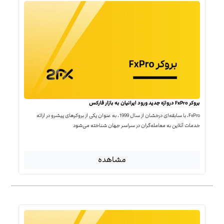
بروکر FxPro دروازه جدید ورود ایرانیان به بازار فارکس
FxPro، با سابقه‌ای درخشان از سال 1999، به عنوان یکی از بروکرهای پیشرو در ارائه
خدمات آنلاین به معامله‌گران در سراسر جهان شناخته می‌شود
مشاهده