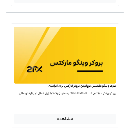
بروکر وینگو مارکتس نوپاترین بروکر فارکس برای ایرانیان
بروکر وینگو مارکتس (WINGO MARKETS) به عنوان یک کارگزاری فعال در بازارهای مالی
مشاهده