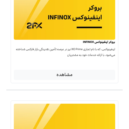
بروکر اینفینوکس INFINOX
اینفینوکس، که با نام تجاری IXO Prime نیز در عرصه تأمین نقدینگی بازار فارکس شناخته
می‌شود، با ارائه خدمات خود به مشتریان
مشاهده