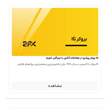
IG بروکر پیشرو در معاملات آنلاین با نیم قرن تجربه
IG بروکر، با تأسیس در سال 1974، یکی از قدیمی‌ترین و معتبرترین بروکرهای فارکس
مشاهده