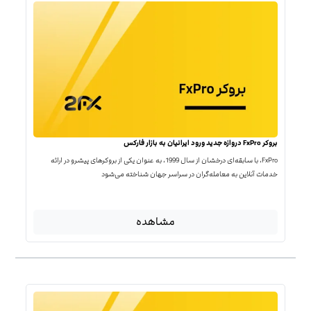
بروکر FxPro دروازه جدید ورود ایرانیان به بازار فارکس
FxPro، با سابقه‌ای درخشان از سال 1999، به عنوان یکی از بروکرهای پیشرو در ارائه
خدمات آنلاین به معامله‌گران در سراسر جهان شناخته می‌شود
مشاهده