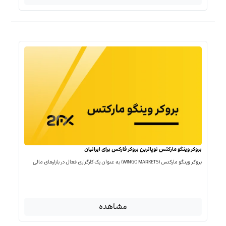
بروکر وینگو مارکتس نوپاترین بروکر فارکس برای ایرانیان
بروکر وینگو مارکتس (WINGO MARKETS) به عنوان یک کارگزاری فعال در بازارهای مالی
مشاهده