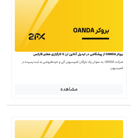
بروکر OANDA از پیشگامی در تبدیل آنلاین ارز تا کارگزاری معتبر فارکس
شرکت OANDA به عنوان یک بازرگان کمیسیون آتی و خرده‌فروشی به ثبت رسیده در
کمیسیون
مشاهده