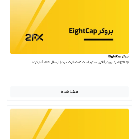
بروکر EightCap
EightCap، یک بروکر آنلاین معتبر است که فعالیت خود را از سال 2009 آغاز کرده
مشاهده