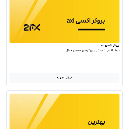
بروکر اکسی axi
بروکر اکسی axi، یکی از بروکرهای معتبر و فعال
مشاهده