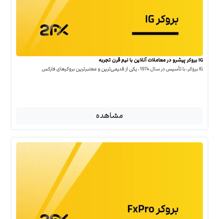
IG بروکر پیشرو در معاملات آنلاین با نیم قرن تجربه
IG بروکر، با تأسیس در سال 1974، یکی از قدیمی‌ترین و معتبرترین بروکرهای فارکس
مشاهده