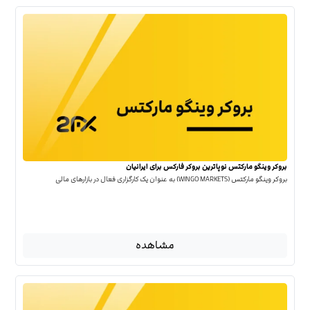
بروکر وینگو مارکتس نوپاترین بروکر فارکس برای ایرانیان
بروکر وینگو مارکتس (WINGO MARKETS) به عنوان یک کارگزاری فعال در بازارهای مالی
مشاهده