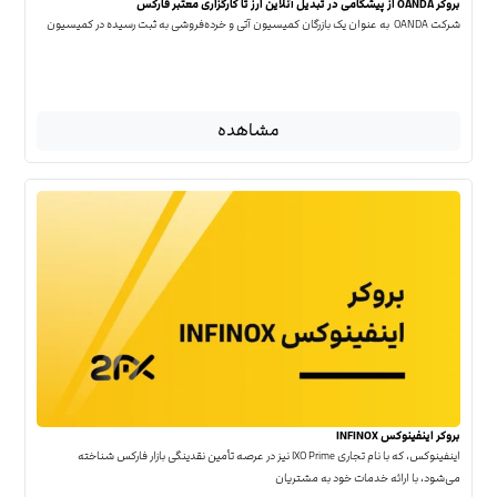
بروکر OANDA از پیشگامی در تبدیل آنلاین ارز تا کارگزاری معتبر فارکس
شرکت OANDA به عنوان یک بازرگان کمیسیون آتی و خرده‌فروشی به ثبت رسیده در کمیسیون
مشاهده
بروکر اینفینوکس INFINOX
اینفینوکس، که با نام تجاری IXO Prime نیز در عرصه تأمین نقدینگی بازار فارکس شناخته
می‌شود، با ارائه خدمات خود به مشتریان