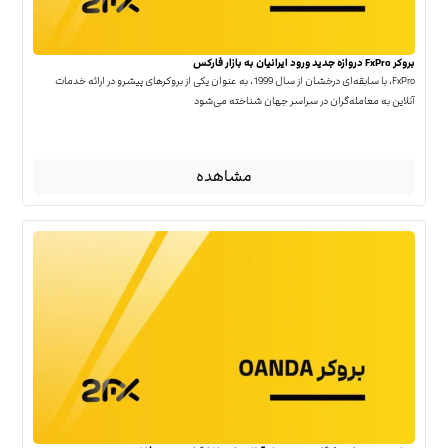
بروکر FxPro دروازه جدید ورود ایرانیان به بازار فارکس
FxPro، با سابقه‌ای درخشان از سال 1999، به عنوان یکی از بروکرهای پیشرو در ارائه خدمات
آنلاین به معامله‌گران در سراسر جهان شناخته می‌شود
مشاهده