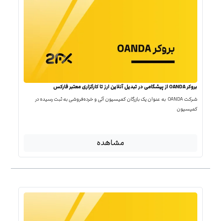
بروکر OANDA از پیشگامی در تبدیل آنلاین ارز تا کارگزاری معتبر فارکس
شرکت OANDA به عنوان یک بازرگان کمیسیون آتی و خرده‌فروشی به ثبت رسیده در
کمیسیون
مشاهده