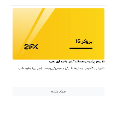
IG بروکر پیشرو در معاملات آنلاین با نیم قرن تجربه
IG بروکر، با تأسیس در سال 1974، یکی از قدیمی‌ترین و معتبرترین بروکرهای فارکس
مشاهده