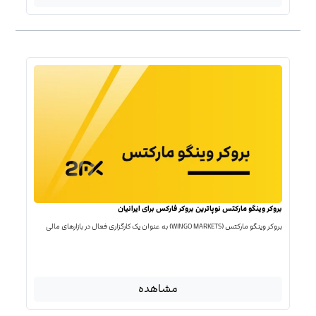
بروکر وینگو مارکتس نوپاترین بروکر فارکس برای ایرانیان
بروکر وینگو مارکتس (WINGO MARKETS) به عنوان یک کارگزاری فعال در بازارهای مالی
مشاهده