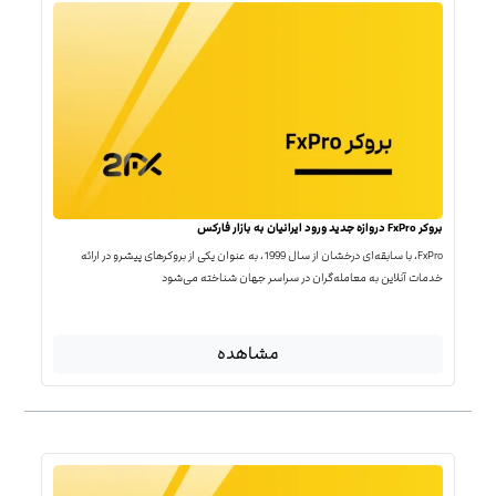
بروکر FxPro دروازه جدید ورود ایرانیان به بازار فارکس
FxPro، با سابقه‌ای درخشان از سال 1999، به عنوان یکی از بروکرهای پیشرو در ارائه
خدمات آنلاین به معامله‌گران در سراسر جهان شناخته می‌شود
مشاهده