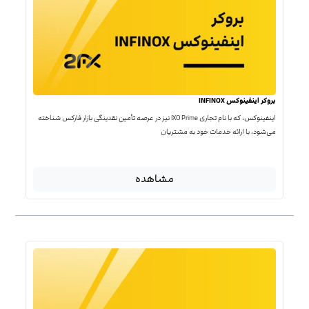
بروکر اینفینوکس INFINOX
اینفینوکس، که با نام تجاری IXO Prime نیز در عرصه تأمین نقدینگی بازار فارکس شناخته
می‌شود، با ارائه خدمات خود به مشتریان
مشاهده