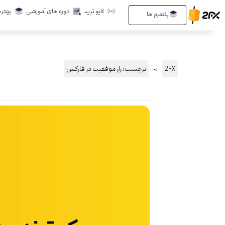
رش
لایو ترید
دوره های آموزشی
بهتری
Open پلتفرم ها
پلتفرم ها
ه
حتوا
2FX
برچسب: راز موفقیت در فارکس