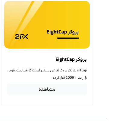
بروکر EightCap
EightCap، یک بروکر آنلاین معتبر است که فعالیت خود
را از سال 2009 آغاز کرده
مشاهده