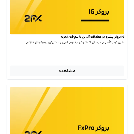
IG بروکر پیشرو در معاملات آنلاین با نیم قرن تجربه
IG بروکر، با تأسیس در سال 1974، یکی از قدیمی‌ترین و معتبرترین بروکرهای فارکس
مشاهده