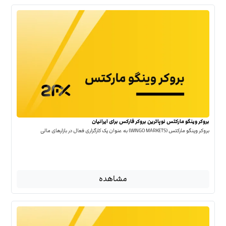
بروکر وینگو مارکتس نوپاترین بروکر فارکس برای ایرانیان
بروکر وینگو مارکتس (WINGO MARKETS) به عنوان یک کارگزاری فعال در بازارهای مالی
مشاهده