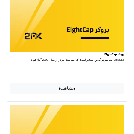
بروکر EightCap
EightCap، یک بروکر آنلاین معتبر است که فعالیت خود را از سال 2009 آغاز کرده
مشاهده