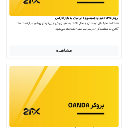
بروکر FxPro دروازه جدید ورود ایرانیان به بازار فارکس
FxPro، با سابقه‌ای درخشان از سال 1999، به عنوان یکی از بروکرهای پیشرو در ارائه خدمات
آنلاین به معامله‌گران در سراسر جهان شناخته می‌شود
مشاهده