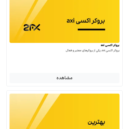
بروکر اکسی axi
بروکر اکسی axi، یکی از بروکرهای معتبر و فعال
مشاهده