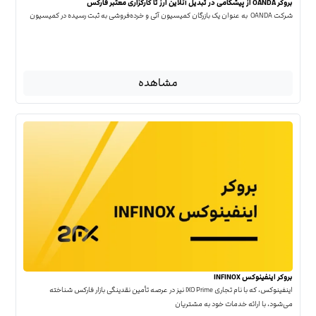
بروکر OANDA از پیشگامی در تبدیل آنلاین ارز تا کارگزاری معتبر فارکس
شرکت OANDA به عنوان یک بازرگان کمیسیون آتی و خرده‌فروشی به ثبت رسیده در کمیسیون
مشاهده
بروکر اینفینوکس INFINOX
اینفینوکس، که با نام تجاری IXO Prime نیز در عرصه تأمین نقدینگی بازار فارکس شناخته
می‌شود، با ارائه خدمات خود به مشتریان