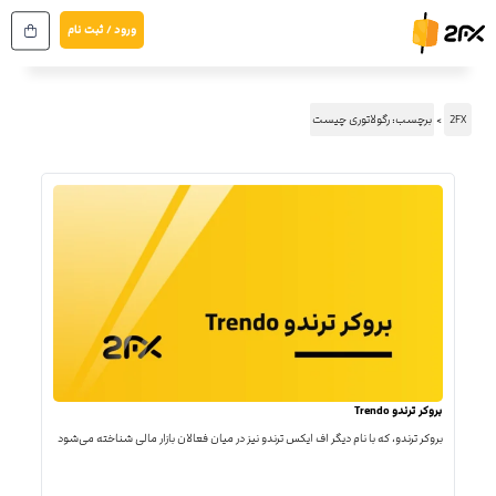
رش
ورود / ثبت نام
ه
حتوا
2FX
برچسب: رگولاتوری چیست
بروکر ترندو Trendo
بروکر ترندو، که با نام دیگر اف ایکس ترندو نیز در میان فعالان بازار مالی شناخته می‌شود