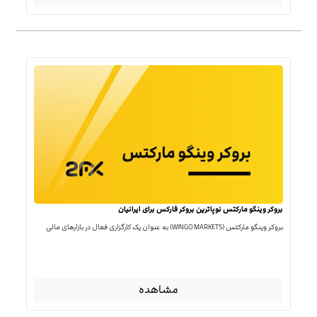
بروکر وینگو مارکتس نوپاترین بروکر فارکس برای ایرانیان
بروکر وینگو مارکتس (WINGO MARKETS) به عنوان یک کارگزاری فعال در بازارهای مالی
مشاهده