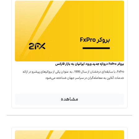
بروکر FxPro دروازه جدید ورود ایرانیان به بازار فارکس
FxPro، با سابقه‌ای درخشان از سال 1999، به عنوان یکی از بروکرهای پیشرو در ارائه
خدمات آنلاین به معامله‌گران در سراسر جهان شناخته می‌شود
مشاهده