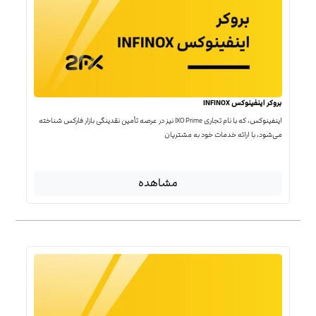
بروکر اینفینوکس INFINOX
اینفینوکس، که با نام تجاری IXO Prime نیز در عرصه تأمین نقدینگی بازار فارکس شناخته
می‌شود، با ارائه خدمات خود به مشتریان
مشاهده