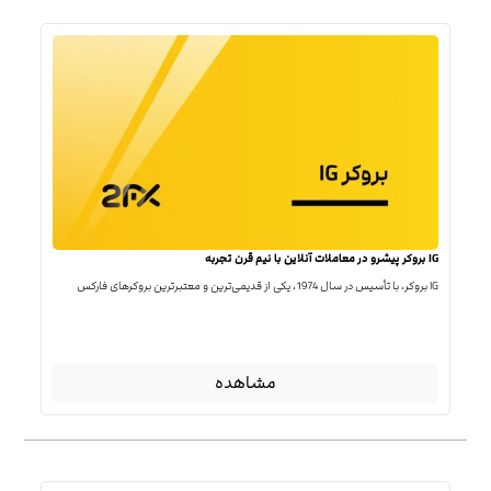
IG بروکر پیشرو در معاملات آنلاین با نیم قرن تجربه
IG بروکر، با تأسیس در سال 1974، یکی از قدیمی‌ترین و معتبرترین بروکرهای فارکس
مشاهده