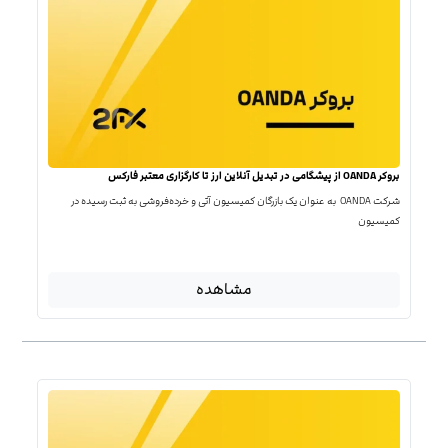
بروکر OANDA از پیشگامی در تبدیل آنلاین ارز تا کارگزاری معتبر فارکس
شرکت OANDA به عنوان یک بازرگان کمیسیون آتی و خرده‌فروشی به ثبت رسیده در
کمیسیون
مشاهده