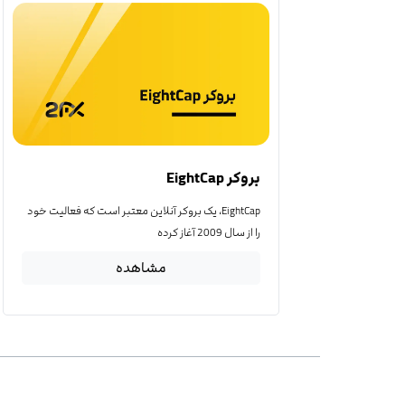
بروکر EightCap
EightCap، یک بروکر آنلاین معتبر است که فعالیت خود
را از سال 2009 آغاز کرده
مشاهده