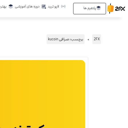
رش
لایو ترید
دوره های آموزشی
بهتری
Open پلتفرم ها
پلتفرم ها
ه
حتوا
2FX
برچسب: صرافی kucoin