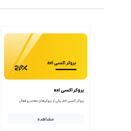
بروکر اکسی axi
بروکر اکسی axi، یکی از بروکرهای معتبر و فعال
مشاهده