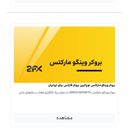
بروکر وینگو مارکتس نوپاترین بروکر فارکس برای ایرانیان
بروکر وینگو مارکتس (WINGO MARKETS) به عنوان یک کارگزاری فعال در بازارهای مالی
مشاهده