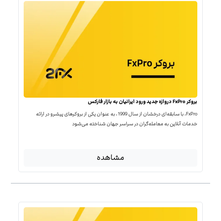
بروکر FxPro دروازه جدید ورود ایرانیان به بازار فارکس
FxPro، با سابقه‌ای درخشان از سال 1999، به عنوان یکی از بروکرهای پیشرو در ارائه
خدمات آنلاین به معامله‌گران در سراسر جهان شناخته می‌شود
مشاهده