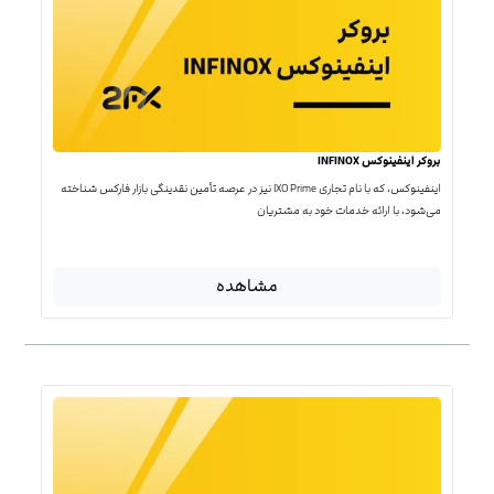
بروکر اینفینوکس INFINOX
اینفینوکس، که با نام تجاری IXO Prime نیز در عرصه تأمین نقدینگی بازار فارکس شناخته
می‌شود، با ارائه خدمات خود به مشتریان
مشاهده