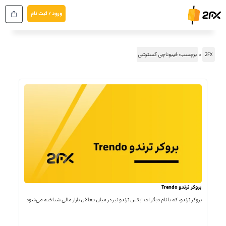
رش
ورود / ثبت نام
ه
حتوا
2FX
برچسب: فیبوناچی گسترشی
بروکر ترندو Trendo
بروکر ترندو، که با نام دیگر اف ایکس ترندو نیز در میان فعالان بازار مالی شناخته می‌شود