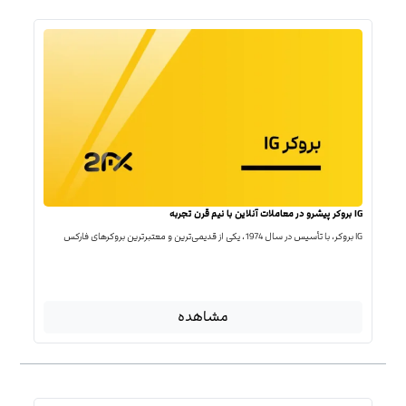
IG بروکر پیشرو در معاملات آنلاین با نیم قرن تجربه
IG بروکر، با تأسیس در سال 1974، یکی از قدیمی‌ترین و معتبرترین بروکرهای فارکس
مشاهده