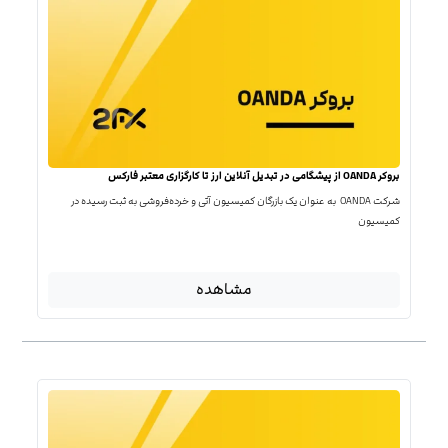
بروکر OANDA از پیشگامی در تبدیل آنلاین ارز تا کارگزاری معتبر فارکس
شرکت OANDA به عنوان یک بازرگان کمیسیون آتی و خرده‌فروشی به ثبت رسیده در
کمیسیون
مشاهده