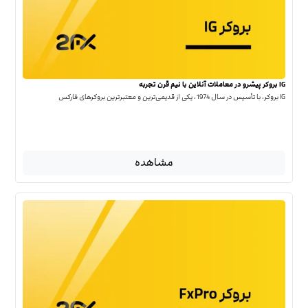
IG بروکر پیشرو در معاملات آنلاین با نیم قرن تجربه
IG بروکر، با تأسیس در سال 1974، یکی از قدیمی‌ترین و معتبرترین بروکرهای فارکس
مشاهده