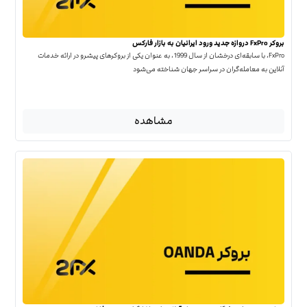
بروکر FxPro دروازه جدید ورود ایرانیان به بازار فارکس
FxPro، با سابقه‌ای درخشان از سال 1999، به عنوان یکی از بروکرهای پیشرو در ارائه خدمات
آنلاین به معامله‌گران در سراسر جهان شناخته می‌شود
مشاهده