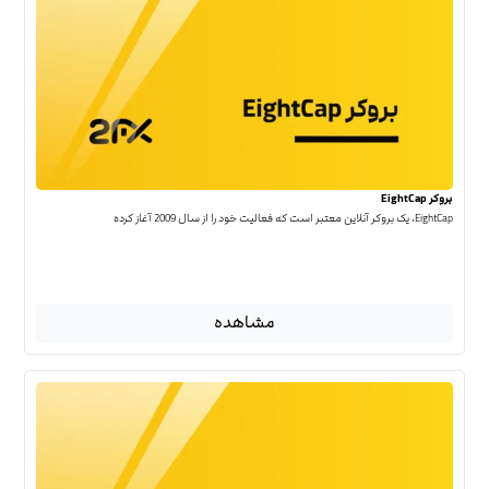
بروکر EightCap
EightCap، یک بروکر آنلاین معتبر است که فعالیت خود را از سال 2009 آغاز کرده
مشاهده