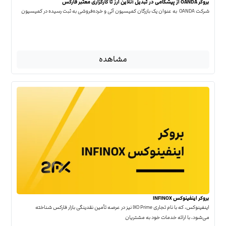
بروکر OANDA از پیشگامی در تبدیل آنلاین ارز تا کارگزاری معتبر فارکس
شرکت OANDA به عنوان یک بازرگان کمیسیون آتی و خرده‌فروشی به ثبت رسیده در کمیسیون
مشاهده
بروکر اینفینوکس INFINOX
اینفینوکس، که با نام تجاری IXO Prime نیز در عرصه تأمین نقدینگی بازار فارکس شناخته
می‌شود، با ارائه خدمات خود به مشتریان