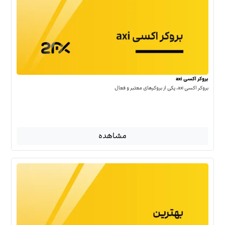
بروکر اکسی axi
بروکر اکسی axi، یکی از بروکرهای معتبر و فعال
مشاهده