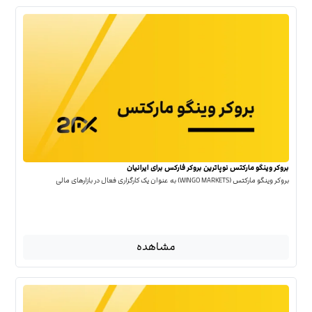
بروکر وینگو مارکتس نوپاترین بروکر فارکس برای ایرانیان
بروکر وینگو مارکتس (WINGO MARKETS) به عنوان یک کارگزاری فعال در بازارهای مالی
مشاهده