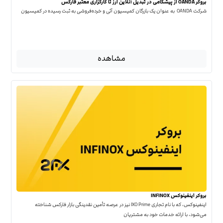
بروکر OANDA از پیشگامی در تبدیل آنلاین ارز تا کارگزاری معتبر فارکس
شرکت OANDA به عنوان یک بازرگان کمیسیون آتی و خرده‌فروشی به ثبت رسیده در کمیسیون
مشاهده
بروکر اینفینوکس INFINOX
اینفینوکس، که با نام تجاری IXO Prime نیز در عرصه تأمین نقدینگی بازار فارکس شناخته
می‌شود، با ارائه خدمات خود به مشتریان