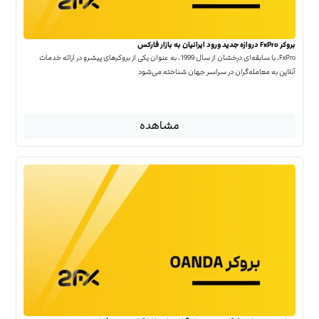
بروکر FxPro دروازه جدید ورود ایرانیان به بازار فارکس
FxPro، با سابقه‌ای درخشان از سال 1999، به عنوان یکی از بروکرهای پیشرو در ارائه خدمات
آنلاین به معامله‌گران در سراسر جهان شناخته می‌شود
مشاهده