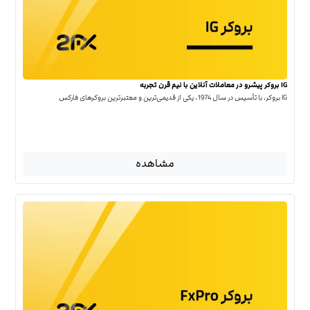
IG بروکر پیشرو در معاملات آنلاین با نیم قرن تجربه
IG بروکر، با تأسیس در سال 1974، یکی از قدیمی‌ترین و معتبرترین بروکرهای فارکس
مشاهده