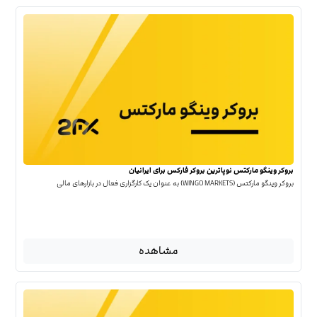
بروکر وینگو مارکتس نوپاترین بروکر فارکس برای ایرانیان
بروکر وینگو مارکتس (WINGO MARKETS) به عنوان یک کارگزاری فعال در بازارهای مالی
مشاهده