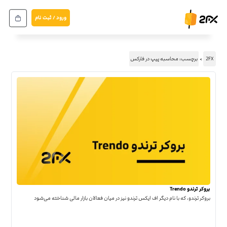
ورود / ثبت نام
2FX
برچسب: محاسبه پیپ در فارکس
بروکر ترندو Trendo
بروکر ترندو، که با نام دیگر اف ایکس ترندو نیز در میان فعالان بازار مالی شناخته می‌شود