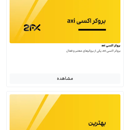
بروکر اکسی axi
بروکر اکسی axi، یکی از بروکرهای معتبر و فعال
مشاهده