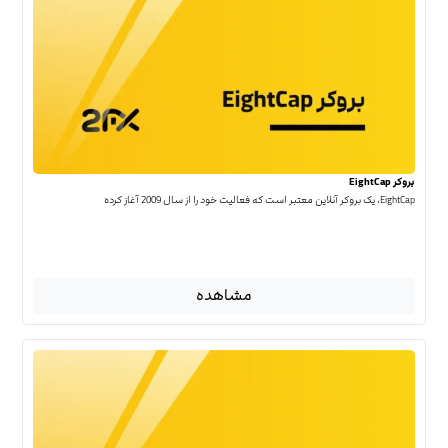
بروکر EightCap
EightCap، یک بروکر آنلاین معتبر است که فعالیت خود را از سال 2009 آغاز کرده
مشاهده