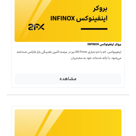
بروکر اینفینوکس INFINOX
اینفینوکس، که با نام تجاری IXO Prime نیز در عرصه تأمین نقدینگی بازار فارکس شناخته
می‌شود، با ارائه خدمات خود به مشتریان
مشاهده