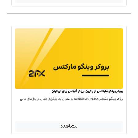
بروکر وینگو مارکتس نوپاترین بروکر فارکس برای ایرانیان
بروکر وینگو مارکتس (WINGO MARKETS) به عنوان یک کارگزاری فعال در بازارهای مالی
مشاهده