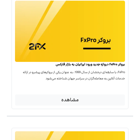
بروکر FxPro دروازه جدید ورود ایرانیان به بازار فارکس
FxPro، با سابقه‌ای درخشان از سال 1999، به عنوان یکی از بروکرهای پیشرو در ارائه
خدمات آنلاین به معامله‌گران در سراسر جهان شناخته می‌شود
مشاهده