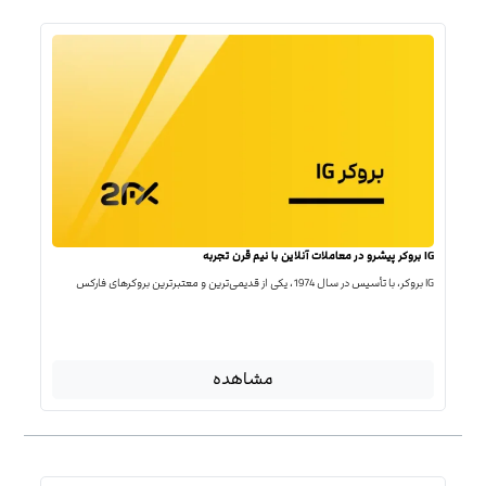
IG بروکر پیشرو در معاملات آنلاین با نیم قرن تجربه
IG بروکر، با تأسیس در سال 1974، یکی از قدیمی‌ترین و معتبرترین بروکرهای فارکس
مشاهده