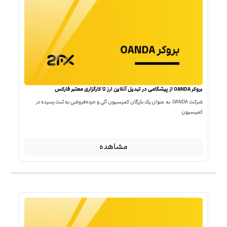
بروکر OANDA از پیشگامی در تبدیل آنلاین ارز تا کارگزاری معتبر فارکس
شرکت OANDA به عنوان یک بازرگان کمیسیون آتی و خرده‌فروشی به ثبت رسیده در
کمیسیون
مشاهده