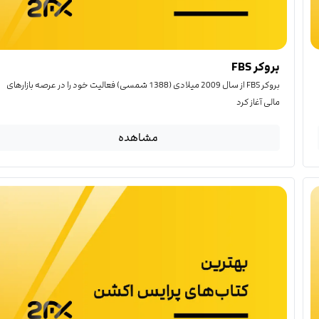
بروکر FBS
بروکر FBS از سال 2009 میلادی (1388 شمسی) فعالیت خود را در عرصه بازارهای
مالی آغاز کرد
مشاهده