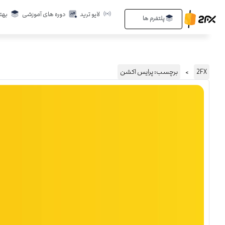
لایو ترید
دوره های آموزشی
بهت
پلتفرم ها
2FX
برچسب: پرایس اکشن