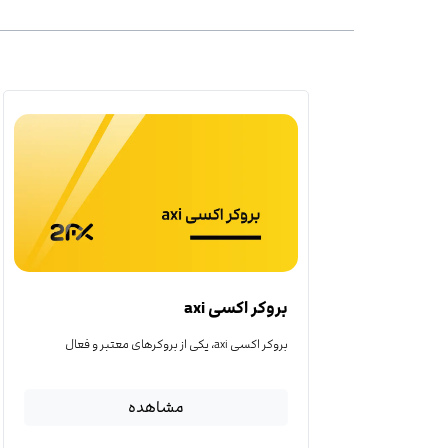
بروکر اکسی axi
بروکر اکسی axi، یکی از بروکرهای معتبر و فعال
مشاهده