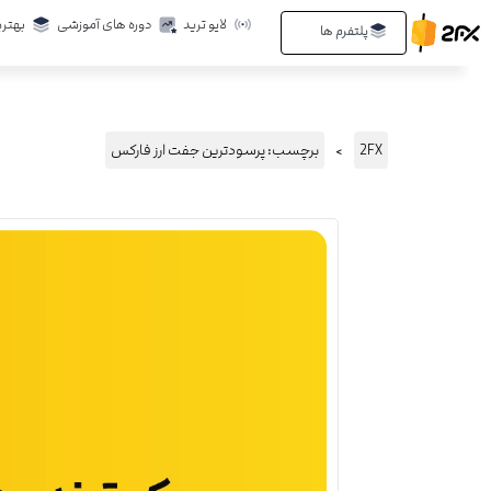
رش
لایو ترید
دوره های آموزشی
بهتری
Open پلتفرم ها
پلتفرم ها
ه
حتوا
2FX
برچسب: پرسودترین جفت ارز فارکس