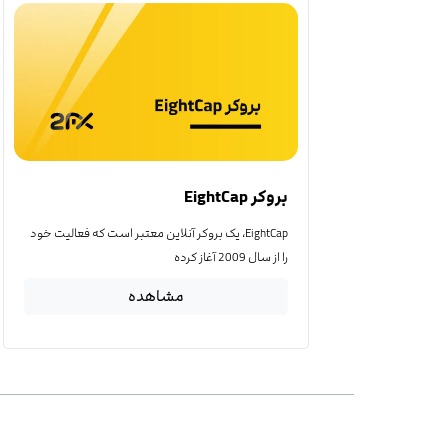
بروکر EightCap
EightCap، یک بروکر آنلاین معتبر است که فعالیت خود
را از سال 2009 آغاز کرده
مشاهده