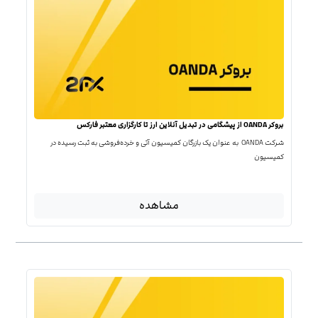
بروکر OANDA از پیشگامی در تبدیل آنلاین ارز تا کارگزاری معتبر فارکس
شرکت OANDA به عنوان یک بازرگان کمیسیون آتی و خرده‌فروشی به ثبت رسیده در
کمیسیون
مشاهده