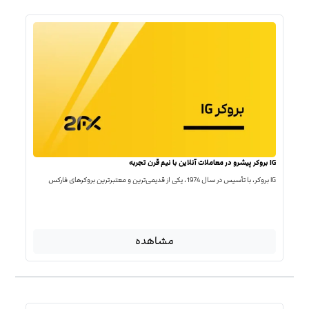
IG بروکر پیشرو در معاملات آنلاین با نیم قرن تجربه
IG بروکر، با تأسیس در سال 1974، یکی از قدیمی‌ترین و معتبرترین بروکرهای فارکس
مشاهده