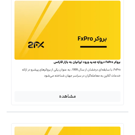
بروکر FxPro دروازه جدید ورود ایرانیان به بازار فارکس
FxPro، با سابقه‌ای درخشان از سال 1999، به عنوان یکی از بروکرهای پیشرو در ارائه
خدمات آنلاین به معامله‌گران در سراسر جهان شناخته می‌شود
مشاهده