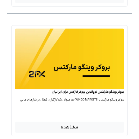
بروکر وینگو مارکتس نوپاترین بروکر فارکس برای ایرانیان
بروکر وینگو مارکتس (WINGO MARKETS) به عنوان یک کارگزاری فعال در بازارهای مالی
مشاهده