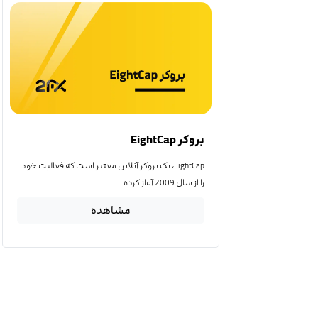
بروکر EightCap
EightCap، یک بروکر آنلاین معتبر است که فعالیت خود
را از سال 2009 آغاز کرده
مشاهده