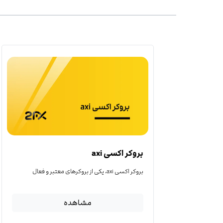
بروکر اکسی axi
بروکر اکسی axi، یکی از بروکرهای معتبر و فعال
مشاهده