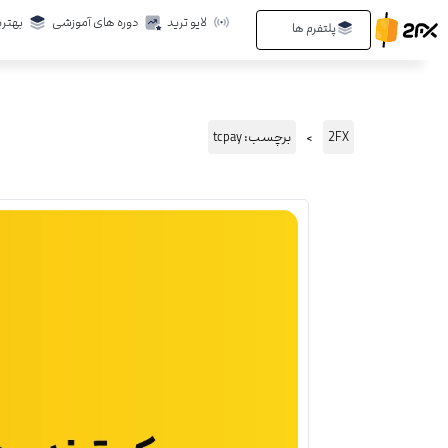
رش
لایو ترید
دوره های آموزشی
بهتری
Open پلتفرم ها
پلتفرم ها
ه
حتوا
2FX
برچسب: tcpay