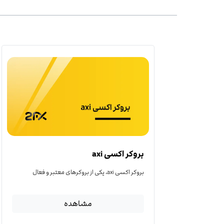
بروکر اکسی axi
بروکر اکسی axi، یکی از بروکرهای معتبر و فعال
مشاهده