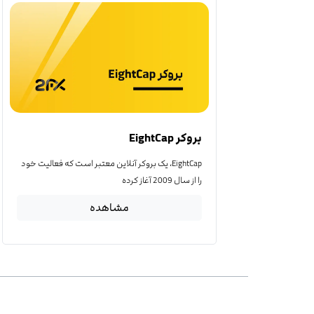
بروکر EightCap
EightCap، یک بروکر آنلاین معتبر است که فعالیت خود
را از سال 2009 آغاز کرده
مشاهده