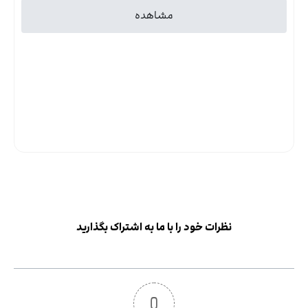
نحوه مدیریت ریسک بروکرهای فارکس A-book
مدیریت ریسک بروکرهای فارکس به دو روش A-book و ‌B-book ...
مشاهده
نظرات خود را با ما به اشتراک بگذارید