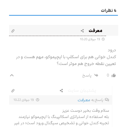
4
نظرات
معرفت
19 جولای 10:20
درود
کندل خوانی هم برای اسکلپ با ایچیموکو، مهم هست و در
تعیین نقطه خروج هم موثر است؟
0
پاسخ
پشتیبان سایت
معرفت
پاسخ به
19 جولای 10:22
سلام وقت بخیر دوست عزیز
بله استفاده از استراتژی اسکالپینگ با ایچیموکو نیازمند
تجربه کندل خوانی و تشخیص سیگنال ورود است؛ در غیر