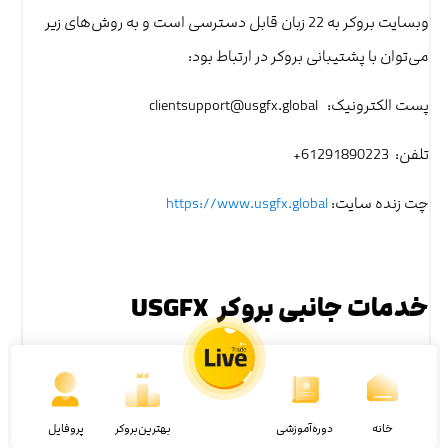
وبسایت بروکر به 22 زبان قابل دسترسی است و به روش‌های زیر
می‌توان با پشتیبانی بروکر در ارتباط بود:
پست الکترونیک: clientsupport@usgfx.global
تلفن: 61291890223+
چت زنده سایت:
https://www.usgfx.global
خدمات جانبی بروکر USGFX
از خدمات جانبی بروکر یو اس جی اف ایکس می‌توان به موارد زیر
اشاره کرد:
خانه
دوره‌آموزشی
بهترین‌بروکر
پروفایل
تلویزیون فارکس