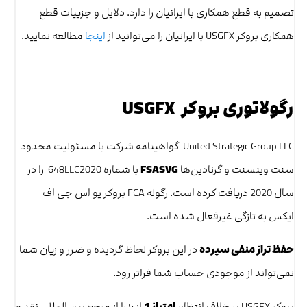
تصمیم به قطع همکاری با ایرانیان را دارد. دلایل و جزییات قطع
همکاری بروکر USGFX با ایرانیان را می‌توانید از
اینجا
مطالعه نمایید.
رگولاتوری بروکر USGFX
United Strategic Group LLC گواهینامه شرکت با مسئولیت محدود
سنت وینسنت و گرنادین‌ها
FSASVG
با شماره 648LLC2020 را در
سال 2020 دریافت کرده است. رگوله FCA بروکر یو اس جی اف
ایکس به تازگی غیرفعال شده است.
حفظ تراز منفی سپرده
در این بروکر لحاظ گردیده و ضرر و زیان شما
نمی‌تواند از موجودی حساب شما فراتر رود.
بروکر USGFX بر خلاف انتظار،
امتیاز 1
از 5 را از مرجع بین المللی نقد و