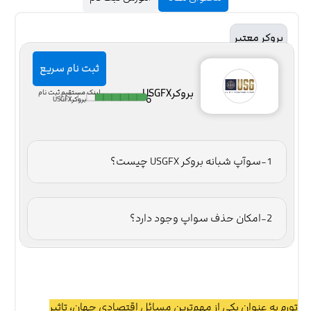
بروکر معتبر
ثبت نام سریع
بروکرUSGFX
لینک مستقیم ثبت نام
6
بروکرUSGFX
1-سوآپ شبانه بروکر USGFX چیست؟
2-امکان حذف سواپ وجود دارد؟
تورم به عنوان یکی از مهم‌ترین مسائل اقتصادی جهان، تاثیر