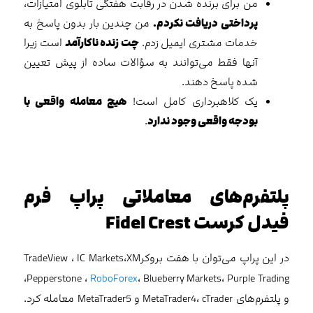
من برای برنده شدن در رقابت هفتگی تابلوی امتیازات،
پرداختی دریافت نکردم.
من چندین بار بدون پاسخ به
خدمات مشتری ایمیل زدم.
چت زنده ناکارآمد
است زیرا
آنها فقط می‌توانند به سؤالات ساده از پیش تعیین
شده پاسخ دهند.
یک کلاهبرداری کامل است!
هیچ معامله واقعی با
بودجه واقعی وجود ندارد
.
پلتفرم‌های معاملاتی پراپ فرم
فیدل کرست Fidel Crest
در این پراپ می‌توان با هفت بروکرTradeView ، IC Markets،XM
،Pepperstone ،
RoboForex
، Blueberry Markets، Purple Trading
و پلتفرم‌های MetaTrader4، cTrader و MetaTrader5 معامله کرد.