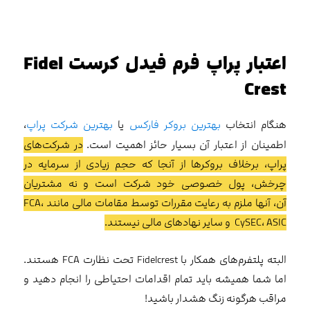
اعتبار پراپ فرم فیدل کرست Fidel
Crest
هنگام انتخاب
بهترین بروکر فارکس
یا
بهترین شرکت پراپ
،
اطمینان از اعتبار آن بسیار حائز اهمیت است.
در شرکت‌های
پراپ، برخلاف بروکرها از آنجا که حجم زیادی از سرمایه در
چرخش، پول خصوصی خود شرکت است و نه مشتریان
آن، آنها ملزم به رعایت مقررات توسط مقامات مالی مانند FCA،
CySEC، ASIC و سایر نهادهای مالی نیستند.
البته پلتفرم‌های همکار با Fidelcrest تحت نظارت FCA هستند.
اما شما همیشه باید تمام اقدامات احتیاطی را انجام دهید و
مراقب هرگونه زنگ هشدار باشید!