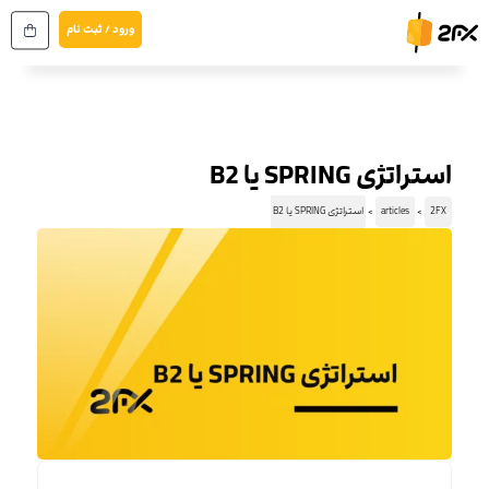
رش
ورود / ثبت نام
ه
حتوا
استراتژی SPRING یا B2
2FX
articles
استراتژی SPRING یا B2