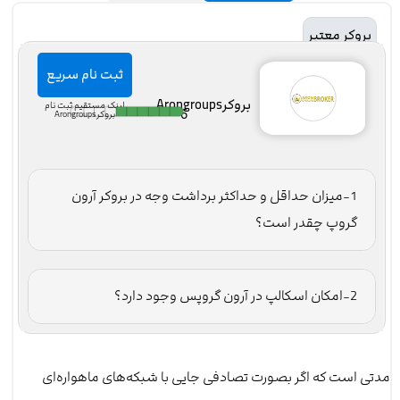
بروکر معتبر
ثبت نام سریع
بروکرArongroups
لینک مستقیم ثبت نام
6
بروکرArongroups
1-میزان حداقل و حداکثر برداشت وجه در بروکر آرون
گروپ چقدر است؟
2-امکان اسکالپ در آرون گروپس وجود دارد؟
مدتی است که اگر بصورت تصادفی جایی با شبکه‌های ماهواره‌ای