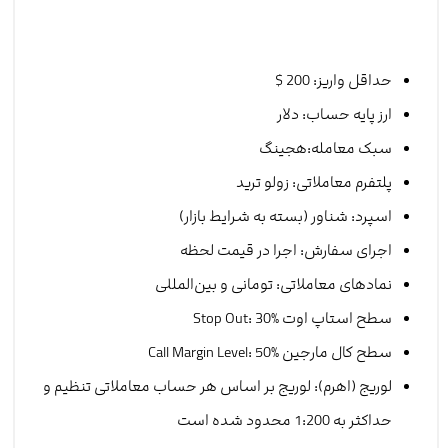
حداقل واریز: 200 $
ارز پایه حساب‌: دلار
سبک معامله:هجینگ
پلتفرم معاملاتی: زولو ترید
اسپرد: شناور (بسته به شرایط بازار)
اجرای سفارش: اجرا در قیمت لحظه
نمادهای معاملاتی: تومانی و بین‌المللی
سطح استاپ اوت Stop Out: 30%
سطح کال مارجین Call Margin Level: 50%
لوریج (اهرم): لوریج بر اساس هر حساب معاملاتی تنظیم و
حداکثر به 1:200 محدود شده است