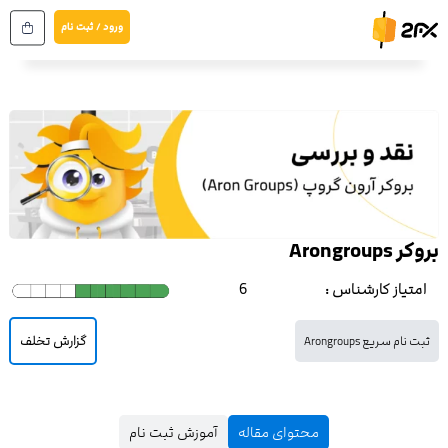
رش
ورود / ثبت نام
ه
حتوا
بروکر Arongroups
امتیاز کارشناس :
6
گزارش تخلف
ثبت نام سریع Arongroups
محتوای مقاله
آموزش ثبت نام