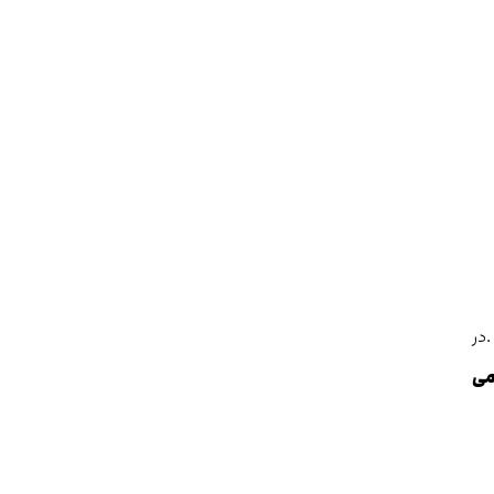
 .در
می